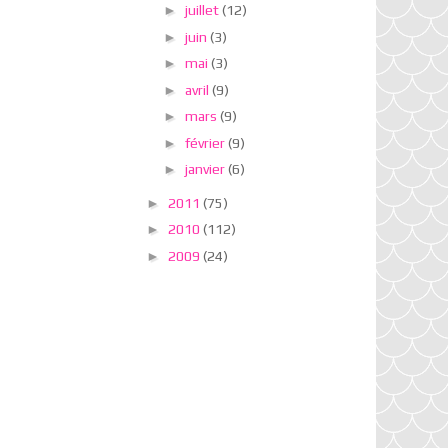
►
juillet
(12)
►
juin
(3)
►
mai
(3)
►
avril
(9)
►
mars
(9)
►
février
(9)
►
janvier
(6)
►
2011
(75)
►
2010
(112)
►
2009
(24)