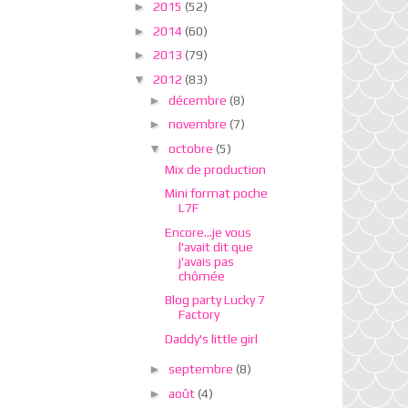
►
2015
(52)
►
2014
(60)
►
2013
(79)
▼
2012
(83)
►
décembre
(8)
►
novembre
(7)
▼
octobre
(5)
Mix de production
Mini format poche
L7F
Encore...je vous
l'avait dit que
j'avais pas
chômée
Blog party Lucky 7
Factory
Daddy's little girl
►
septembre
(8)
►
août
(4)